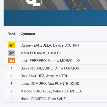
Rank
Gymnast
🥇1
Carmen ZARZUELA, Davide SCURATI
🥈2
Maria BOLAÑOS, Lucia GIL
🥉3
Lucia FERRERO, Martina MORADILLO
4
Dunia NOUREDDINE, Cintia POYATOS
5
Raul SANCHEZ, Jorge MARTIN
6
Lucas DOMURO, Noa PUENTE-DODD
7
Marcos GONZALEZ, Natalia ZARZUELA
8
Noemi ROMERO, Erica SANZ