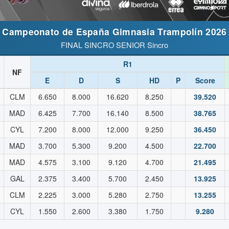
Campeonato de España Gimnasia Trampolín 2026
FINAL SINCRO SENIOR Sincro
R1
NF
E
D
S
HD
P
Score
CLM
6.650
8.000
16.620
8.250
39.520
MAD
6.425
7.700
16.140
8.500
38.765
CYL
7.200
8.000
12.000
9.250
36.450
MAD
3.700
5.300
9.200
4.500
22.700
MAD
4.575
3.100
9.120
4.700
21.495
GAL
2.375
3.400
5.700
2.450
13.925
CLM
2.225
3.000
5.280
2.750
13.255
CYL
1.550
2.600
3.380
1.750
9.280