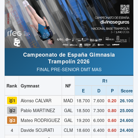
Campeonato de España Gimnasia
Trampolín 2026
FINAL PRE-SENIOR DMT MAS
R1
Rank
Gymnast
NF
E
D
P
Score
🥇1
Alonso CALVAR
MAD
18.700
7.600
0.20
26.100
🥈2
Pablo MARTINEZ
GAL
18.500
7.300
0.80
25.000
🥉3
Mateo RODRIGUEZ
GAL
19.200
6.000
0.60
24.600
4
Davide SCURATI
CLM
18.600
6.400
0.60
24.400