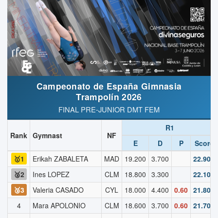
Campeonato de España Gimnasia
Trampolín 2026
FINAL PRE-JUNIOR DMT FEM
R1
Rank
Gymnast
NF
E
D
P
Score
🥇1
Erikah ZABALETA
MAD
19.200
3.700
22.900
🥈2
Ines LOPEZ
CLM
18.800
3.300
22.100
🥉3
Valeria CASADO
CYL
18.000
4.400
0.60
21.800
4
Mara APOLONIO
CLM
18.600
3.700
0.60
21.700