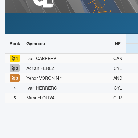
Rank
Gymnast
NF
🥇1
Izan CABRERA
CAN
🥈2
Adrian PEREZ
CYL
🥉3
Yehor VORONIN *
AND
4
Ivan HERRERO
CYL
5
Manuel OLIVA
CLM