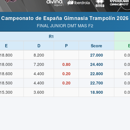
Campeonato de España Gimnasia Trampolín 2026
FINAL JUNIOR DMT MAS F2
R1
E
D
P
Score
18.800
8.200
27.000
0.
18.000
7.200
0.80
24.400
0.
18.600
4.400
0.20
22.800
0.
18.500
4.400
0.20
22.700
0.
15.300
3.600
18.900
0.