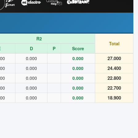
R2
Total
E
D
P
Score
27.000
000
0.000
0.000
24.400
000
0.000
0.000
22.800
000
0.000
0.000
22.700
000
0.000
0.000
18.900
000
0.000
0.000