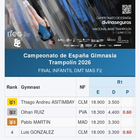
Campeonato de España Gimnasia
Trampolín 2026
FINAL INFANTIL DMT MAS F2
R1
Rank
Gymnast
NF
E
D
P
S
🥇1
Thiago Andreu ASITIMBAY
CLM
18.900
3.500
22
🥈2
Oihan RUIZ
PVA
18.300
4.400
0.60
22
🥉3
Pablo MARTIN
MAD
18.200
3.300
21
4
Luis GONZALEZ
CLM
18.000
3.300
0.60
20