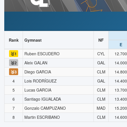
Rank
Gymnast
NF
E
🥇1
Ruben ESCUDERO
CYL
12.700
🥈2
Aleix GALAN
GAL
14.000
🥉3
Diego GARCIA
CLM
14.800
4
Lois RODRÍGUEZ
GAL
14.400
5
Lucas GARCIA
CLM
13.700
6
Santiago IGUALADA
CLM
13.400
7
Gonzalo CAMPUZANO
MAD
15.200
8
Martin ESCRIBANO
CLM
14.600