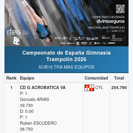
Campeonato de España Gimnasia
Trampolín 2026
SUB15 TRA MAS EQUIPOS
Rank
Equipo
Comunidad
Total
1
CD G ACROBATICA VA
CYL
254.790
P: 1
Gonzalo ARIAS
39.730
D: 0.00
P: 1
Ruben ESCUDERO
38.750