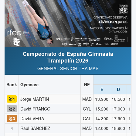
Campeonato de España Gimnasia
Trampolín 2026
GENERAL SÉNIOR TRA MAS
Rank
Gymnast
NF
E
D
T
🥇1
Jorge MARTIN
MAD
13.900
18.500
16.
🥈2
David FRANCO
CYL
15.200
17.000
16.
🥉3
David VEGA
CAT
14.300
17.900
17.
4
Raul SANCHEZ
MAD
12.000
18.900
17.