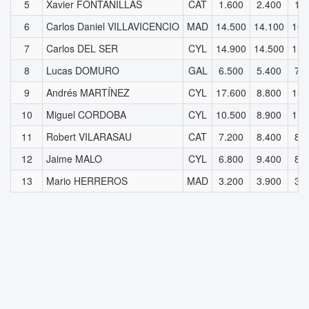
5
Xavier FONTANILLAS
CAT
1.600
2.400
1.
6
Carlos Daniel VILLAVICENCIO
MAD
14.500
14.100
16.
7
Carlos DEL SER
CYL
14.900
14.500
15.
8
Lucas DOMURO
GAL
6.500
5.400
7.
9
Andrés MARTÍNEZ
CYL
17.600
8.800
15.
10
Miguel CORDOBA
CYL
10.500
8.900
11.
11
Robert VILARASAU
CAT
7.200
8.400
8.
12
Jaime MALO
CYL
6.800
9.400
8.
13
Mario HERREROS
MAD
3.200
3.900
3.