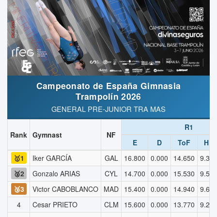
Campeonato de España Gimnasia
Trampolín 2026
GENERAL PRE-JUNIOR TRA MAS
R1
Rank
Gymnast
NF
E
D
ToF
HD
🥇1
Iker GARCÍA
GAL
16.800
0.000
14.650
9.30
🥈2
Gonzalo ARIAS
CYL
14.700
0.000
15.530
9.50
🥉3
Victor CABOBLANCO
MAD
15.400
0.000
14.940
9.60
4
Cesar PRIETO
CLM
15.600
0.000
13.770
9.20