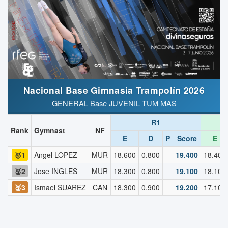
Nacional Base Gimnasia Trampolín 2026
GENERAL Base JUVENIL TUM MAS
R1
Rank
Gymnast
NF
E
D
P
Score
E
🥇1
Angel LOPEZ
MUR
18.600
0.800
19.400
18.400
🥈2
Jose INGLES
MUR
18.300
0.800
19.100
18.100
🥉3
Ismael SUAREZ
CAN
18.300
0.900
19.200
17.100