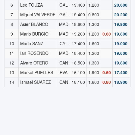
6
Leo TOUZA
GAL
19.400
1.200
20.600
1
7
Miguel VALVERDE
GAL
19.400
0.800
20.200
1
8
Asier BLANCO
MAD
18.600
1.300
19.900
1
9
Mario BURCIO
MAD
19.200
1.200
0.60
19.800
1
10
Mario SANZ
CYL
17.400
1.600
19.000
1
11
Ian ROSENDO
MAD
18.400
1.200
19.600
1
12
Alvaro OTERO
CAN
18.500
1.300
19.800
1
13
Markel PUELLES
PVA
16.100
1.900
0.60
17.400
1
14
Ismael SUAREZ
CAN
18.100
1.600
0.80
18.900
1