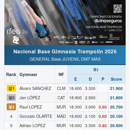
Nacional Base Gimnasia Trampolín 2026
GENERAL Base JUVENIL DMT MAS
R1
Rank
Gymnast
NF
E
D
P
Score
🥇1
Álvaro SANCHEZ
CLM
18.600
3.300
21.900
1
🥈2
Jan LÓPEZ
CAT
18.900
2.900
21.800
1
🥉3
Raul LOPEZ
MUR
18.300
3.000
0.60
20.700
1
4
Gonzalo OLARTE
MAD
18.600
2.100
0.60
20.100
1
5
Adrian LOPEZ
MUR
18.000
3.300
0.80
20.500
1