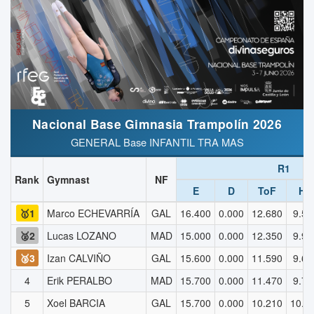
Nacional Base Gimnasia Trampolín 2026
GENERAL Base INFANTIL TRA MAS
R1
Rank
Gymnast
NF
E
D
ToF
HD
🥇1
Marco ECHEVARRÍA
GAL
16.400
0.000
12.680
9.50
🥈2
Lucas LOZANO
MAD
15.000
0.000
12.350
9.90
🥉3
Izan CALVIÑO
GAL
15.600
0.000
11.590
9.60
4
Erik PERALBO
MAD
15.700
0.000
11.470
9.70
5
Xoel BARCIA
GAL
15.700
0.000
10.210
10.0