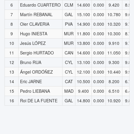
6
Eduardo CUARTERO
CLM
14.600
0.000
9.420
8.50
7
Martín REBANAL
GAL
15.100
0.000
10.780
9.00
8
Oier CLAVERIA
PVA
14.900
0.000
10.320
9.70
9
Hugo INIESTA
MUR
11.800
0.000
10.300
8.70
10
Jesús LÓPEZ
MUR
13.800
0.000
9.910
9.70
11
Sergio HURTADO
CAN
14.600
0.000
11.050
9.50
12
Bruno RUA
CYL
13.100
0.000
9.300
9.80
13
Ángel ORDÓÑEZ
CYL
12.100
0.000
10.440
9.90
14
Eric JARNE
CAT
10.500
0.000
8.200
6.70
15
Pedro LIEBANA
MAD
9.400
0.000
6.510
6.40
16
Roi DE LA FUENTE
GAL
14.800
0.000
10.920
9.80