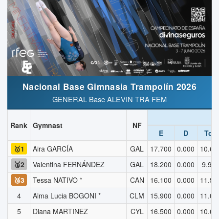
Nacional Base Gimnasia Trampolín 2026
GENERAL Base ALEVIN TRA FEM
R
Rank
Gymnast
NF
E
D
ToF
🥇1
Aira GARCÍA
GAL
17.700
0.000
10.66
🥈2
Valentina FERNÁNDEZ
GAL
18.200
0.000
9.92
🥉3
Tessa NATIVO *
CAN
16.100
0.000
11.51
4
Alma Lucia BOGONI *
CLM
15.900
0.000
11.03
5
Diana MARTINEZ
CYL
16.500
0.000
10.66