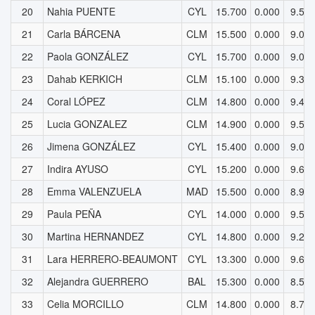
20
Nahia PUENTE
CYL
15.700
0.000
9.55
21
Carla BÁRCENA
CLM
15.500
0.000
9.00
22
Paola GONZÁLEZ
CYL
15.700
0.000
9.09
23
Dahab KERKICH
CLM
15.100
0.000
9.38
24
Coral LÓPEZ
CLM
14.800
0.000
9.44
25
Lucia GONZALEZ
CLM
14.900
0.000
9.59
26
Jimena GONZÁLEZ
CYL
15.400
0.000
9.05
27
Indira AYUSO
CYL
15.200
0.000
9.66
28
Emma VALENZUELA
MAD
15.500
0.000
8.99
29
Paula PEÑA
CYL
14.000
0.000
9.51
30
Martina HERNANDEZ
CYL
14.800
0.000
9.25
31
Lara HERRERO-BEAUMONT
CYL
13.300
0.000
9.60
32
Alejandra GUERRERO
BAL
15.300
0.000
8.54
33
Celia MORCILLO
CLM
14.800
0.000
8.74