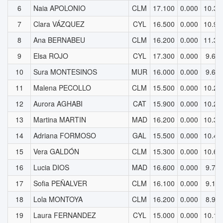
6
Naia APOLONIO
CLM
17.100
0.000
10.33
7
Clara VÁZQUEZ
CYL
16.500
0.000
10.92
8
Ana BERNABEU
CLM
16.200
0.000
11.39
9
Elsa ROJO
CYL
17.300
0.000
9.65
10
Sura MONTESINOS
MUR
16.000
0.000
9.65
11
Malena PECOLLO
CLM
15.500
0.000
10.27
12
Aurora AGHABI
CAT
15.900
0.000
10.28
13
Martina MARTIN
MAD
16.200
0.000
10.39
14
Adriana FORMOSO
GAL
15.500
0.000
10.45
15
Vera GALDÓN
CLM
15.300
0.000
10.60
16
Lucia DIOS
MAD
16.600
0.000
9.78
17
Sofia PEÑALVER
CLM
16.100
0.000
9.10
18
Lola MONTOYA
CLM
16.200
0.000
8.97
19
Laura FERNANDEZ
CYL
15.000
0.000
10.13