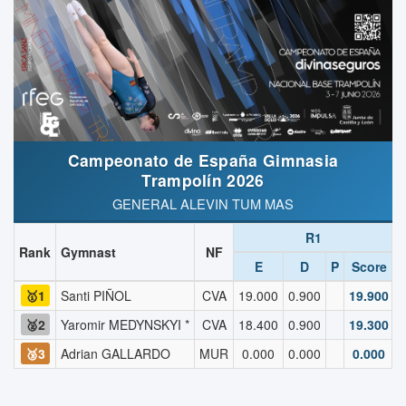
Campeonato de España Gimnasia
Trampolín 2026
GENERAL ALEVIN TUM MAS
R1
Rank
Gymnast
NF
E
D
P
Score
🥇1
Santi PIÑOL
CVA
19.000
0.900
19.900
1
🥈2
Yaromir MEDYNSKYI *
CVA
18.400
0.900
19.300
1
🥉3
Adrian GALLARDO
MUR
0.000
0.000
0.000
1