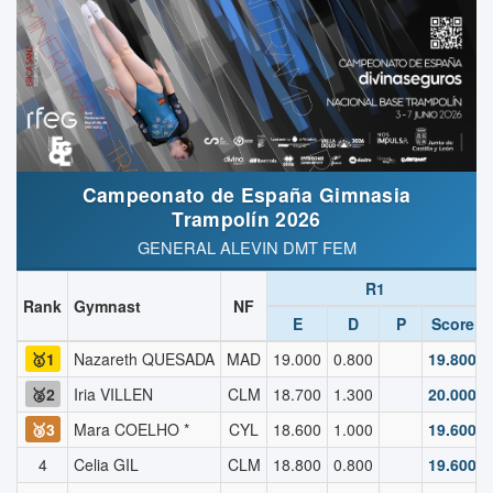
Campeonato de España Gimnasia
Trampolín 2026
GENERAL ALEVIN DMT FEM
R1
Rank
Gymnast
NF
E
D
P
Score
🥇1
Nazareth QUESADA
MAD
19.000
0.800
19.800
🥈2
Iria VILLEN
CLM
18.700
1.300
20.000
🥉3
Mara COELHO *
CYL
18.600
1.000
19.600
4
Celia GIL
CLM
18.800
0.800
19.600