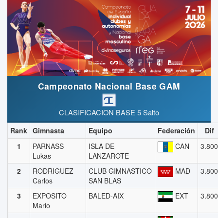
Campeonato Nacional Base GAM
CLASIFICACION BASE 5 Salto
Rank
Gimnasta
Equipo
Federación
Dif
1
PARNASS
ISLA DE
CAN
3.800
Lukas
LANZAROTE
2
RODRIGUEZ
CLUB GIMNASTICO
MAD
3.800
Carlos
SAN BLAS
3
EXPOSITO
BALED-AIX
EXT
3.800
Mario