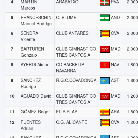
4
MARTIN
ARABATXO
PVA
2.000
Marcos
5
FRANCESCHINI
C. BLUME
AND
2.000
Manuel Rodrigo
6
SENDRA
CLUB ANTARES
CVA
2.000
Vicente
7
BARTUREN
CLUB GIMNASTICO
MAD
2.000
Gonzalo
TRES CANTOS A
8
AYERDI Aimar
CD BACKFLIP
NAV
1.800
NAVARRA
9
SANCHEZ
R.G.C.COVADONGA
AST
1.800
Rodrigo
10
AGUADO David
CLUB GIMNASTICO
MAD
1.200
TRES CANTOS A
11
GÓMEZ Roger
FLIP-FLAP
ARA
1.800
12
FUENTES
C.G. ALICANTE
CVA
1.200
Adrian
13
SANCHEZ
R.G.C.COVADONGA
AST
1.200