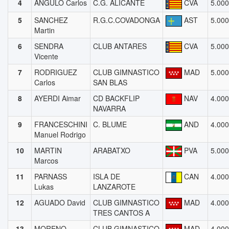
4
ANGULO Carlos
C.G. ALICANTE
CVA
5.000
5
SANCHEZ
R.G.C.COVADONGA
AST
5.000
Martin
6
SENDRA
CLUB ANTARES
CVA
5.000
Vicente
7
RODRIGUEZ
CLUB GIMNASTICO
MAD
5.000
Carlos
SAN BLAS
8
AYERDI Aimar
CD BACKFLIP
NAV
4.000
NAVARRA
9
FRANCESCHINI
C. BLUME
AND
4.000
Manuel Rodrigo
10
MARTIN
ARABATXO
PVA
5.000
Marcos
11
PARNASS
ISLA DE
CAN
4.000
Lukas
LANZAROTE
12
AGUADO David
CLUB GIMNASTICO
MAD
4.000
TRES CANTOS A
13
MORENO
CLUB GIMNASTICO
MAD
4.000