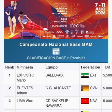
Campeonato Nacional Base GAM
CLASIFICACION BASE 5 Paralelas
Rank
Gimnasta
Equipo
Federación
Dif
1
EXPOSITO
BALED-AIX
EXT
5.500
Mario
2
FUENTES
C.G. ALICANTE
CVA
5.000
Adrian
3
LIMA Alex
CD BACKFLIP
NAV
5.000
NAVARRA