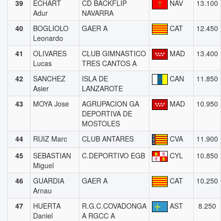
39
ECHART
CD BACKFLIP
NAV
13.100
Adur
NAVARRA
40
BOGLIOLO
GAER A
CAT
12.450
Leonardo
41
OLIVARES
CLUB GIMNASTICO
MAD
13.400
Lucas
TRES CANTOS A
42
SANCHEZ
ISLA DE
CAN
11.850
Asier
LANZAROTE
43
MOYA Jose
AGRUPACION GA
MAD
10.950
DEPORTIVA DE
MOSTOLES
44
RUIZ Marc
CLUB ANTARES
CVA
11.900
45
SEBASTIAN
C.DEPORTIVO EGB
CYL
10.850
Miguel
46
GUARDIA
GAER A
CAT
10.250
Arnau
47
HUERTA
R.G.C.COVADONGA
AST
8.250
Daniel
A RGCC A