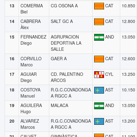
13
COMERMA
CG OSONA A
CAT
10.850
Biel
14
CABRERA
SALT GC A
CAT
12.800
Àlex
15
FERNANDEZ
AGRUPACION
AND
13.050
Diego
DEPORTIVA LA
SALLE
16
CORVILLO
GAER A
CAT
12.600
Marco
17
AGUIAR
CD. PALENTINO
CYL
13.250
Diego
ARCOS
18
COSTOYA
R.G.C.COVADONGA
AST
10.150
Manuel
A RGCC A
19
AGUILERA
MALACA
AND
13.050
Hugo
20
ALVAREZ
R.G.C.COVADONGA
AST
13.200
Marcos
A RGCC A
21
CALVET
GIMNÀSTICA
CAT
11.100