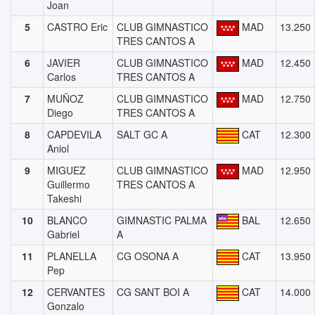
Joan
5
CASTRO Eric
CLUB GIMNASTICO
MAD
13.250
TRES CANTOS A
6
JAVIER
CLUB GIMNASTICO
MAD
12.450
Carlos
TRES CANTOS A
7
MUÑOZ
CLUB GIMNASTICO
MAD
12.750
Diego
TRES CANTOS A
8
CAPDEVILA
SALT GC A
CAT
12.300
Aniol
9
MIGUEZ
CLUB GIMNASTICO
MAD
12.950
Guillermo
TRES CANTOS A
Takeshi
10
BLANCO
GIMNASTIC PALMA
BAL
12.650
Gabriel
A
11
PLANELLA
CG OSONA A
CAT
13.950
Pep
12
CERVANTES
CG SANT BOI A
CAT
14.000
Gonzalo