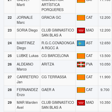
Marti
ARTÍSTICA
PORQUERES
22
JORNALE
GRACIA GC
CAT
12.200
Marc
23
SORIA Diego
CLUB GIMNASTICO
MAD
12.200
SAN BLAS A
24
MARTINEZ
R.G.C.COVADONGA
AST
12.650
Diego
A RGCC A
25
LUBKE Lukas
CG BARCELONA
CAT
13.500
26
ALDEANO
ARITZA
PVA
10.050
Marco
27
CARRETERO
CG TERRASSA
CAT
11.900
Jan
28
FERNANDEZ
GAER A
CAT
9.700
Enzo
29
MAR Marden
CLUB GIMNASTICO
MAD
10.350
Axel
SAN BLAS A