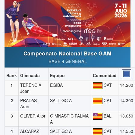
Campeonato Nacional Base GAM
BASE 4 GENERAL
Rank
Gimnasta
Equipo
Comunidad
1
TERENCIA
EGIBA
CAT
14.200
Joan
2
PRADAS
SALT GC A
CAT
14.300
Aran
3
OLIVER Aitor
GIMNASTIC PALMA
BAL
13.650
A
4
ALCARAZ
SALT GC A
CAT
14.550