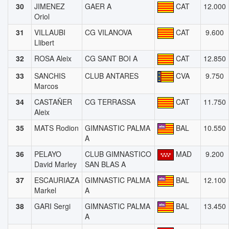
30
JIMENEZ
GAER A
CAT
12.000
Oriol
31
VILLAUBI
CG VILANOVA
CAT
9.600
Llibert
32
ROSA Aleix
CG SANT BOI A
CAT
12.850
33
SANCHIS
CLUB ANTARES
CVA
9.750
Marcos
34
CASTAÑER
CG TERRASSA
CAT
11.750
Aleix
35
MATS Rodion
GIMNASTIC PALMA
BAL
10.550
A
36
PELAYO
CLUB GIMNASTICO
MAD
9.200
David Marley
SAN BLAS A
37
ESCAURIAZA
GIMNASTIC PALMA
BAL
12.100
Markel
A
38
GARI Sergi
GIMNASTIC PALMA
BAL
13.450
A