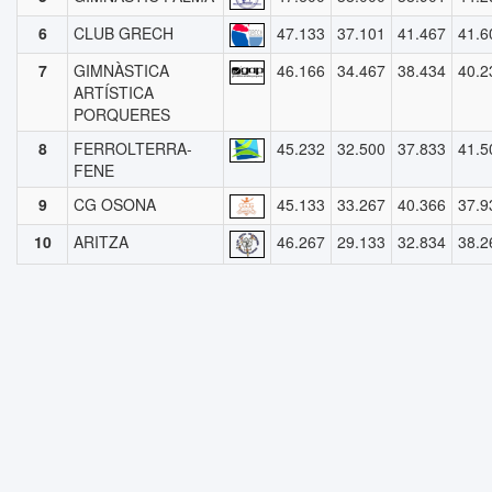
6
CLUB GRECH
47.133
37.101
41.467
41.6
7
GIMNÀSTICA
46.166
34.467
38.434
40.2
ARTÍSTICA
PORQUERES
8
FERROLTERRA-
45.232
32.500
37.833
41.5
FENE
9
CG OSONA
45.133
33.267
40.366
37.9
10
ARITZA
46.267
29.133
32.834
38.2