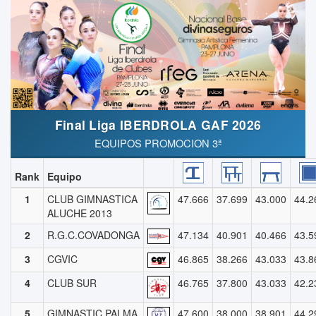
Final Liga IBERDROLA GAF 2026
EQUIPOS PROMOCION 3ª
Rank
Equipo
1
CLUB GIMNASTICA
47.666
37.699
43.000
44.2
ALUCHE 2013
2
R.G.C.COVADONGA
47.134
40.901
40.466
43.5
3
CGVIC
46.865
38.266
43.033
43.8
4
CLUB SUR
46.765
37.800
43.033
42.2
5
GIMNASTIC PALMA
47.600
38.000
38.901
44.2