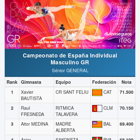
Campeonato de España Individual
Masculino GR
Sénior GENERAL
Rank
Gimnasta
Equipo
Federación
Nota
1
Xavier
CR SANT FELIU
CAT
71.500
BAUTISTA
2
Raul
RITMICA
CLM
70.150
FRESNEDA
TALAVERA
3
Aitor MEDINA
MADRE
BAL
69.400
ALBERTA
4
Asier
SAKONETA
PVA
68.100