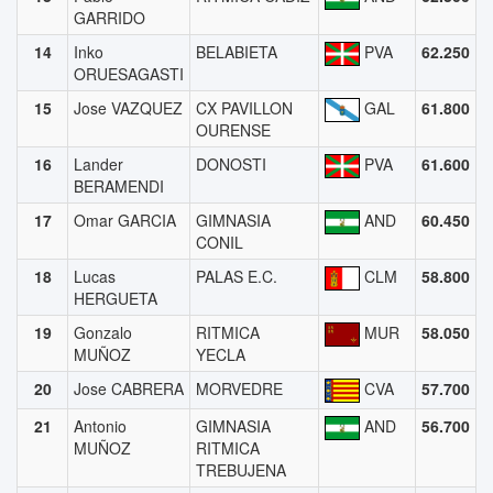
GARRIDO
14
Inko
BELABIETA
PVA
62.250
ORUESAGASTI
15
Jose VAZQUEZ
CX PAVILLON
GAL
61.800
OURENSE
16
Lander
DONOSTI
PVA
61.600
BERAMENDI
17
Omar GARCIA
GIMNASIA
AND
60.450
CONIL
18
Lucas
PALAS E.C.
CLM
58.800
HERGUETA
19
Gonzalo
RITMICA
MUR
58.050
MUÑOZ
YECLA
20
Jose CABRERA
MORVEDRE
CVA
57.700
21
Antonio
GIMNASIA
AND
56.700
MUÑOZ
RITMICA
TREBUJENA