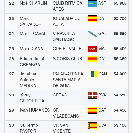
22
Noé CHARLIN
CLUB RITMICA
AST
55.800
ARES
23
Marc
IGUALADA CG
CAT
55.750
SALVADOR
AULA
24
Martin CASAL
VIRAVOLTA
GAL
55.550
SANTIAGO
25
Mario CANA
CDE EL VALLE
MAD
55.400
26
Eduard Ionut
SICORIS CLUB
CAT
55.350
CREANGA
27
Jonathan
PALAS-ATENEA
CAN
54.900
Antonio
SANTA MARIA
MEDINA
DE GUIA
28
Yeray
GETXO
PVA
54.550
CERQUEIRA
29
Ivan HUMANES
CR
CAT
54.450
VILADECANS
30
Guillermo
CR SAN
CVA
53.150
PASTOR
VICENTE