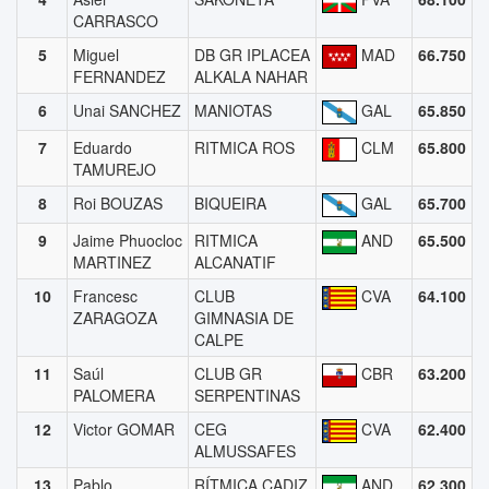
CARRASCO
5
Miguel
DB GR IPLACEA
MAD
66.750
FERNANDEZ
ALKALA NAHAR
6
Unai SANCHEZ
MANIOTAS
GAL
65.850
7
Eduardo
RITMICA ROS
CLM
65.800
TAMUREJO
8
Roi BOUZAS
BIQUEIRA
GAL
65.700
9
Jaime Phuocloc
RITMICA
AND
65.500
MARTINEZ
ALCANATIF
10
Francesc
CLUB
CVA
64.100
ZARAGOZA
GIMNASIA DE
CALPE
11
Saúl
CLUB GR
CBR
63.200
PALOMERA
SERPENTINAS
12
Victor GOMAR
CEG
CVA
62.400
ALMUSSAFES
13
Pablo
RÍTMICA CADIZ
AND
62.300