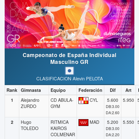
Campeonato de España Individual
Masculino GR
CLASIFICACION Alevin PELOTA
Rank
Gimnasta
Equipo
Federación
Dif
Art
1
Alejandro
CD ABULA-
CYL
5.600
5.950
ZURDO
GYM
DB:3.00
DA:2.60
2
Hugo
RITMICA
MAD
5.200
5.550
TOLEDO
KAIROS
DB:3.00
COLMENAR
DA:2.20