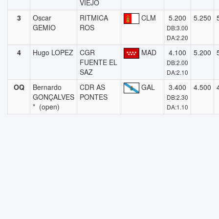
VIEJO
3
Oscar
RITMICA
CLM
5.200
5.250
GEMIO
ROS
DB:3.00
DA:2.20
4
Hugo LOPEZ
CGR
MAD
4.100
5.200
FUENTE EL
DB:2.00
SAZ
DA:2.10
OQ
Bernardo
CDR AS
GAL
3.400
4.500
GONÇALVES
PONTES
DB:2.30
* (open)
DA:1.10