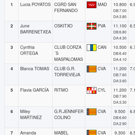
1
Lucia POYATOS
CGRD SAN
MAD
10.800
6.
FERNANDO
DB:7.00
DA:3.80
2
June
OSKITXO
PVA
11.100
6.
BARRENETXEA
DB:6.80
DA:4.30
3
Cynthia
CLUB CORZA
CAN
10.500
6.
ORTEGA
´S
DB:6.40
MASPALOMAS
DA:4.10
4
Blanca TOMAS
CLUB G.R.
CVA
11.200
7.
TORREVIEJA
DB:7.60
DA:3.60
5
Flavia GARCÍA
RITMO
CYL
11.200
7.
DB:7.90
DA:3.30
6
Miley
G.R.JENNIFER
CVA
9.500
6.
MARTINEZ
COLINO
DB:6.60
DA:2.90
7
Amanda
MABEL
CVA
9.300
6.