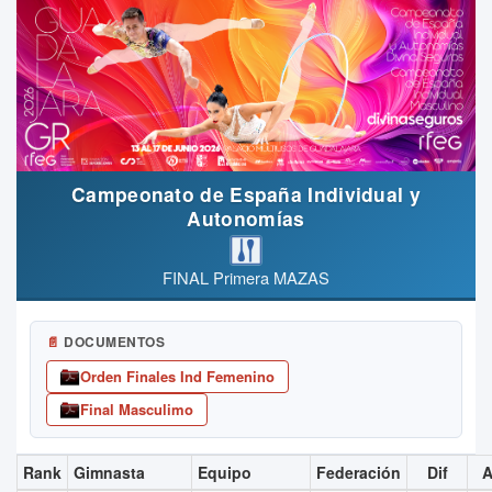
Campeonato de España Individual y
Autonomías
FINAL Primera MAZAS
📄
DOCUMENTOS
Orden Finales Ind Femenino
Final Masculimo
Rank
Gimnasta
Equipo
Federación
Dif
A