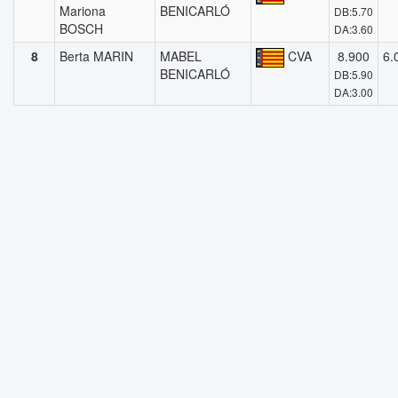
Mariona
BENICARLÓ
DB:5.70
BOSCH
DA:3.60
8
Berta MARIN
MABEL
CVA
8.900
6.
BENICARLÓ
DB:5.90
DA:3.00