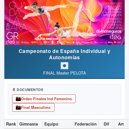
Campeonato de España Individual y
Autonomías
FINAL Master PELOTA
📄
DOCUMENTOS
Orden Finales Ind Femenino
Final Masculimo
Rank
Gimnasta
Equipo
Federación
Dif
Art