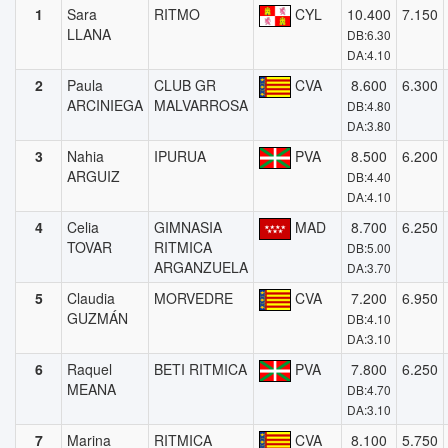
1
Sara
RITMO
CYL
10.400
7.150
LLANA
DB:6.30
DA:4.10
2
Paula
CLUB GR
CVA
8.600
6.300
ARCINIEGA
MALVARROSA
DB:4.80
DA:3.80
3
Nahia
IPURUA
PVA
8.500
6.200
ARGUIZ
DB:4.40
DA:4.10
4
Celia
GIMNASIA
MAD
8.700
6.250
TOVAR
RITMICA
DB:5.00
ARGANZUELA
DA:3.70
5
Claudia
MORVEDRE
CVA
7.200
6.950
GUZMÁN
DB:4.10
DA:3.10
6
Raquel
BETI RITMICA
PVA
7.800
6.250
MEANA
DB:4.70
DA:3.10
7
Marina
RITMICA
CVA
8.100
5.750