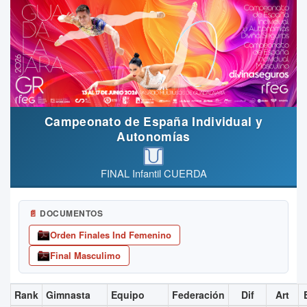
Campeonato de España Individual y
Autonomías
FINAL Infantil CUERDA
📄
DOCUMENTOS
Orden Finales Ind Femenino
Final Masculimo
Rank
Gimnasta
Equipo
Federación
Dif
Art