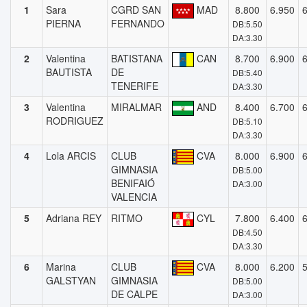
1
Sara
CGRD SAN
MAD
8.800
6.950
PIERNA
FERNANDO
DB:5.50
DA:3.30
2
Valentina
BATISTANA
CAN
8.700
6.900
BAUTISTA
DE
DB:5.40
TENERIFE
DA:3.30
3
Valentina
MIRALMAR
AND
8.400
6.700
RODRIGUEZ
DB:5.10
DA:3.30
4
Lola ARCIS
CLUB
CVA
8.000
6.900
GIMNASIA
DB:5.00
BENIFAIÓ
DA:3.00
VALENCIA
5
Adriana REY
RITMO
CYL
7.800
6.400
DB:4.50
DA:3.30
6
Marina
CLUB
CVA
8.000
6.200
GALSTYAN
GIMNASIA
DB:5.00
DE CALPE
DA:3.00