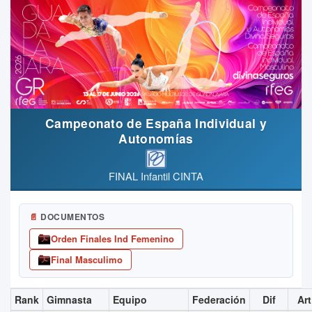
Campeonato de España Individual y
Autonomías
FINAL Infantil CINTA
📄
DOCUMENTOS
Orden Finales Ind Femenino
Final Masculimo
Rank
Gimnasta
Equipo
Federación
Dif
Art