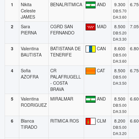
1
Nikita
BENALRITMICA
AND
9.300
6.75
Celeste
DB:5.70
JAMES
DA:3.60
2
Sara
CGRD SAN
MAD
8.500
7.05
PIERNA
FERNANDO
DB:5.20
DA:3.30
3
Valentina
BATISTANA DE
CAN
8.600
6.80
BAUTISTA
TENERIFE
DB:5.00
DA:3.60
4
Sofia
CR
CAT
8.500
6.75
AZOFRA
PALAFRUGELL
DB:5.00
- COSTA
DA:3.50
BRAVA
5
Valentina
MIRALMAR
AND
8.500
6.60
RODRIGUEZ
DB:5.00
DA:3.50
6
Blanca
RITMICA ROS
CLM
8.200
6.60
TIRADO
DB:5.00
DA:3.20