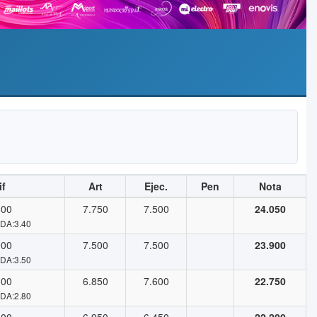
if
Art
Ejec.
Pen
Nota
800
7.750
7.500
24.050
 DA:3.40
900
7.500
7.500
23.900
 DA:3.50
300
6.850
7.600
22.750
 DA:2.80