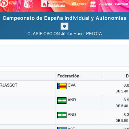
Campeonato de España Individual y Autonomías
CLASIFICACION Júnior Honor PELOTA
Federación
D
RJASSOT
CVA
8.
DB:5.40
AND
8.
DB:5.40
AND
8.
DB:5.50