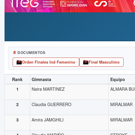
📄
DOCUMENTOS
Orden Finales Ind Femenino
Final Masculimo
Rank
Gimnasta
Equipo
1
Naira MARTINEZ
ALMARA BU
2
Claudia GUERRERO
MIRALMAR
3
Amira JAMGHILI
MIRALMAR