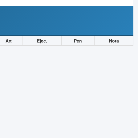
Art
Ejec.
Pen
Nota