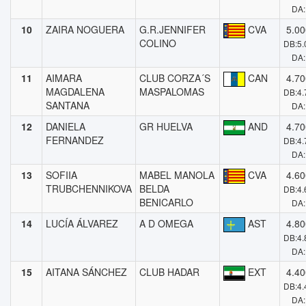
DA:
10
ZAIRA NOGUERA
G.R.JENNIFER
CVA
5.00
COLINO
DB:5.
DA:
11
AIMARA
CLUB CORZA´S
CAN
4.70
MAGDALENA
MASPALOMAS
DB:4.
SANTANA
DA:
12
DANIELA
GR HUELVA
AND
4.70
FERNANDEZ
DB:4.
DA:
13
SOFIIA
MABEL MANOLA
CVA
4.60
TRUBCHENNIKOVA
BELDA
DB:4.
BENICARLO
DA:
14
LUCÍA ÁLVAREZ
A D OMEGA
AST
4.80
DB:4.
DA:
15
AITANA SÁNCHEZ
CLUB HADAR
EXT
4.40
DB:4.
DA: