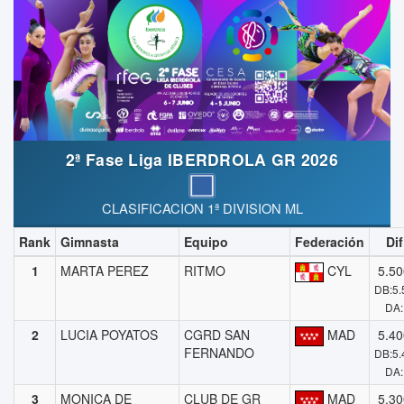
2ª Fase Liga IBERDROLA GR 2026
CLASIFICACION 1ª DIVISION ML
Rank
Gimnasta
Equipo
Federación
Dif
1
MARTA PEREZ
RITMO
CYL
5.50
DB:5.
DA:
2
LUCIA POYATOS
CGRD SAN
MAD
5.40
FERNANDO
DB:5.
DA:
3
MONICA DE
CLUB DE GR
MAD
5.30