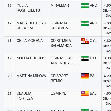
16
YULIIA
MIRALMAR
AND
4.60
ROSHKULETS
DB:4.
DA:
17
MARIA DEL PILAR
GIMNASIA
AND
4.60
DE COZAR
CHICLANA
DB:4.
DA:
18
CELIA MORENA
CD RITMICA
CYL
4.60
SALAMANCA
DB:4.
DA:
19
NOELIA BURGOS
GIMNASTICO
EXT
3.90
ALMENDRALEJO
DB:3.
DA:
20
MARTINA MIKOVA
CD SPORT
BAL
4.20
RITMIC
DB:4.
DA:
21
CLAUDIA
ES VINYET
BAL
4.60
FORTEZA
DB:4.
DA:
22
LOLA AGUILAR
MALAGA
AND
4.00