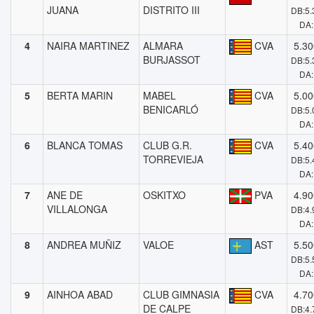
JUANA
DISTRITO III
DB:5.
DA:
4
NAIRA MARTINEZ
ALMARA
CVA
5.30
BURJASSOT
DB:5.
DA:
5
BERTA MARIN
MABEL
CVA
5.00
BENICARLÓ
DB:5.
DA:
6
BLANCA TOMAS
CLUB G.R.
CVA
5.40
TORREVIEJA
DB:5.
DA:
7
ANE DE
OSKITXO
PVA
4.90
VILLALONGA
DB:4.
DA:
8
ANDREA MUÑIZ
VALOE
AST
5.50
DB:5.
DA:
9
AINHOA ABAD
CLUB GIMNASIA
CVA
4.70
DE CALPE
DB:4.