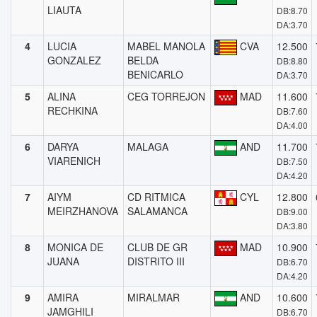
LIAUTA
DB:8.70
DA:3.70
4
LUCIA
MABEL MANOLA
CVA
12.500
GONZALEZ
BELDA
DB:8.80
BENICARLO
DA:3.70
5
ALINA
CEG TORREJON
MAD
11.600
RECHKINA
DB:7.60
DA:4.00
6
DARYA
MALAGA
AND
11.700
VIARENICH
DB:7.50
DA:4.20
7
AIYM
CD RITMICA
CYL
12.800
MEIRZHANOVA
SALAMANCA
DB:9.00
DA:3.80
8
MONICA DE
CLUB DE GR
MAD
10.900
JUANA
DISTRITO III
DB:6.70
DA:4.20
9
AMIRA
MIRALMAR
AND
10.600
JAMGHILI
DB:6.70