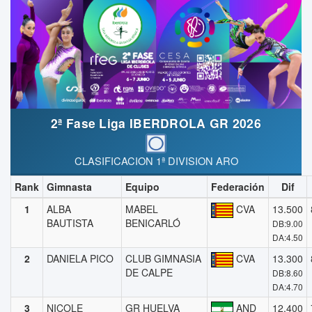
2ª Fase Liga IBERDROLA GR 2026
CLASIFICACION 1ª DIVISION ARO
Rank
Gimnasta
Equipo
Federación
Dif
1
ALBA
MABEL
CVA
13.500
BAUTISTA
BENICARLÓ
DB:9.00
DA:4.50
2
DANIELA PICO
CLUB GIMNASIA
CVA
13.300
DE CALPE
DB:8.60
DA:4.70
3
NICOLE
GR HUELVA
AND
12.400