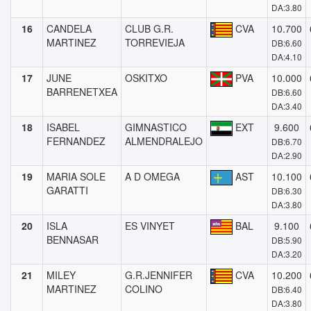
DA:3.80
16
CANDELA
CLUB G.R.
CVA
10.700
MARTINEZ
TORREVIEJA
DB:6.60
DA:4.10
17
JUNE
OSKITXO
PVA
10.000
BARRENETXEA
DB:6.60
DA:3.40
18
ISABEL
GIMNASTICO
EXT
9.600
FERNANDEZ
ALMENDRALEJO
DB:6.70
DA:2.90
19
MARIA SOLE
A D OMEGA
AST
10.100
GARATTI
DB:6.30
DA:3.80
20
ISLA
ES VINYET
BAL
9.100
BENNASAR
DB:5.90
DA:3.20
21
MILEY
G.R.JENNIFER
CVA
10.200
MARTINEZ
COLINO
DB:6.40
DA:3.80