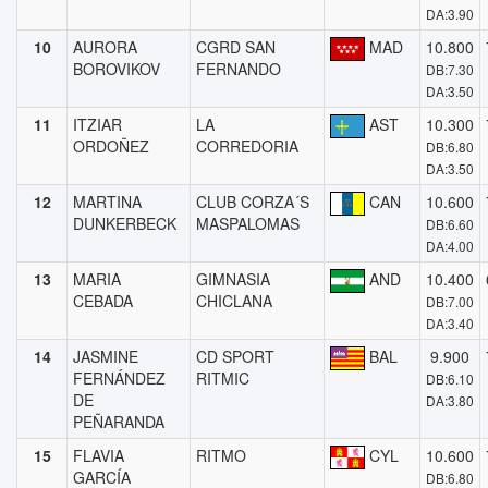
DA:3.90
10
AURORA
CGRD SAN
MAD
10.800
BOROVIKOV
FERNANDO
DB:7.30
DA:3.50
11
ITZIAR
LA
AST
10.300
ORDOÑEZ
CORREDORIA
DB:6.80
DA:3.50
12
MARTINA
CLUB CORZA´S
CAN
10.600
DUNKERBECK
MASPALOMAS
DB:6.60
DA:4.00
13
MARIA
GIMNASIA
AND
10.400
CEBADA
CHICLANA
DB:7.00
DA:3.40
14
JASMINE
CD SPORT
BAL
9.900
FERNÁNDEZ
RITMIC
DB:6.10
DE
DA:3.80
PEÑARANDA
15
FLAVIA
RITMO
CYL
10.600
GARCÍA
DB:6.80