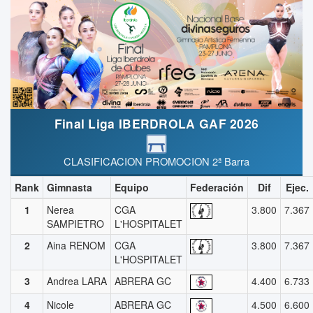
Final Liga IBERDROLA GAF 2026
CLASIFICACION PROMOCION 2ª Barra
Rank
Gimnasta
Equipo
Federación
Dif
Ejec.
1
Nerea
CGA
3.800
7.367
SAMPIETRO
L'HOSPITALET
2
Aina RENOM
CGA
3.800
7.367
L'HOSPITALET
3
Andrea LARA
ABRERA GC
4.400
6.733
4
Nicole
ABRERA GC
4.500
6.600