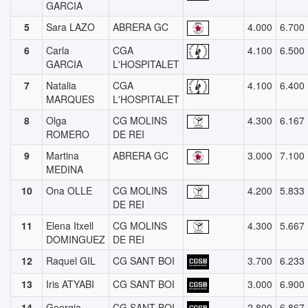
GARCIA
5
Sara LAZO
ABRERA GC
4.000
6.700
6
Carla
CGA
4.100
6.500
GARCIA
L'HOSPITALET
7
Natalia
CGA
4.100
6.400
MARQUES
L'HOSPITALET
8
Olga
CG MOLINS
4.300
6.167
ROMERO
DE REI
9
Martina
ABRERA GC
3.000
7.100
MEDINA
10
Ona OLLE
CG MOLINS
4.200
5.833
DE REI
11
Elena Itxell
CG MOLINS
4.300
5.667
DOMINGUEZ
DE REI
12
Raquel GIL
CG SANT BOI
3.700
6.233
13
Iris ATYABI
CG SANT BOI
3.000
6.900
14
Georgia
CG SANT BOI
2.800
6.867