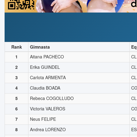
Rank
Gimnasta
Eq
1
Aitana PACHECO
CL
2
Erika GUINDEL
CL
3
Carlota ARMENTA
CL
4
Claudia BOADA
CG
5
Rebeca COGOLLUDO
CL
6
Victoria VALEROS
CG
7
Neus FELIPE
CL
8
Andrea LORENZO
ES