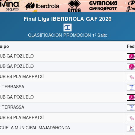
Final Liga IBERDROLA GAF 2026
CLASIFICACION PROMOCION 1ª Salto
uipo
Fed
UB GA POZUELO
UB GA POZUELO
UB ES PLA MARRATXÍ
 TERRASSA
UB GA POZUELO
 TERRASSA
UB ES PLA MARRATXÍ
CUELA MUNICIPAL MAJADAHONDA