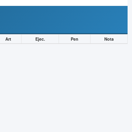
Art
Ejec.
Pen
Nota