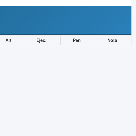
Art
Ejec.
Pen
Nota