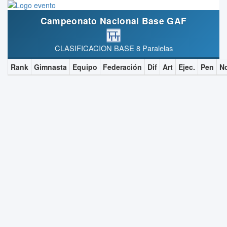
Campeonato Nacional Base GAF
CLASIFICACION BASE 8 Paralelas
Rank
Gimnasta
Equipo
Federación
Dif
Art
Ejec.
Pen
N