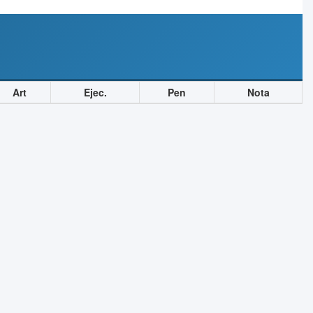
Art
Ejec.
Pen
Nota