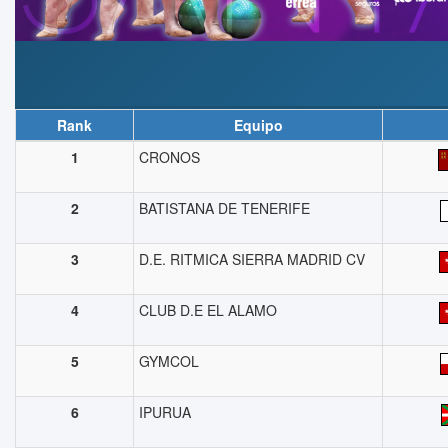
Rank
Equipo
1
CRONOS
2
BATISTANA DE TENERIFE
3
D.E. RITMICA SIERRA MADRID CV
4
CLUB D.E EL ALAMO
5
GYMCOL
6
IPURUA