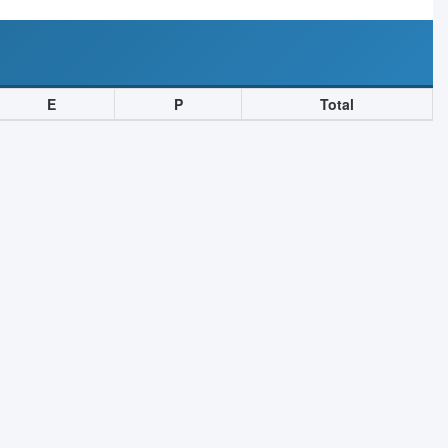
E
P
Total