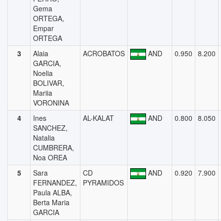
Gema
ORTEGA,
Empar
ORTEGA
3
Alaia
ACROBATOS
AND
0.950
8.200
GARCIA,
Noelia
BOLIVAR,
Mariia
VORONINA
4
Ines
AL-KALAT
AND
0.800
8.050
SANCHEZ,
Natalia
CUMBRERA,
Noa OREA
5
Sara
CD
AND
0.920
7.900
FERNANDEZ,
PYRAMIDOS
Paula ALBA,
Berta Maria
GARCIA