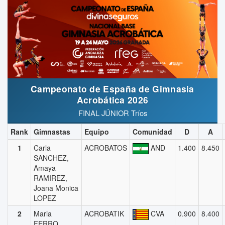
Campeonato de España de Gimnasia
Acrobática 2026
FINAL JÚNIOR Tríos
Rank
Gimnastas
Equipo
Comunidad
D
A
1
Carla
ACROBATOS
AND
1.400
8.450
SANCHEZ,
Amaya
RAMIREZ,
Joana Monica
LOPEZ
2
Maria
ACROBATIK
CVA
0.900
8.400
FERRO,