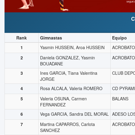
C
Rank
Gimnastas
Equipo
1
Yasmin HUSSEIN, Aroa HUSSEIN
ACROBATO
2
Daniela GONZALEZ, Yasmin
ACROBATO
BOUADANE
3
Ines GARCIA, Tiana Valentina
CLUB DEP
JORGE
4
Rosa ALCALA, Valeria ROMERO
CD PYRAM
5
Valeria OSUNA, Carmen
BALANS
FERNANDEZ
6
Vega GARCIA, Sandra DEL MORAL
ADESO LO
7
Martina CAPARROS, Carlota
ACROBATO
SANCHEZ