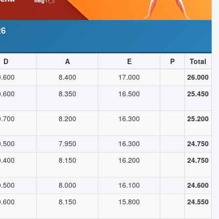
26
D
A
E
P
Total
0.600
8.400
17.000
26.000
0.600
8.350
16.500
25.450
0.700
8.200
16.300
25.200
0.500
7.950
16.300
24.750
0.400
8.150
16.200
24.750
0.500
8.000
16.100
24.600
0.600
8.150
15.800
24.550