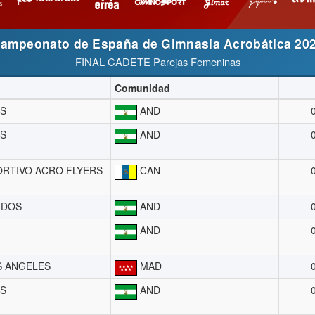
ampeonato de España de Gimnasia Acrobática 20
FINAL CADETE Parejas Femeninas
Comunidad
S
AND
S
AND
ORTIVO ACRO FLYERS
CAN
IDOS
AND
AND
S ANGELES
MAD
S
AND