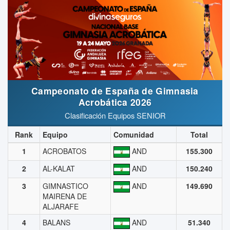
Campeonato de España de Gimnasia
Acrobática 2026
Clasificación Equipos SENIOR
Rank
Equipo
Comunidad
Total
1
ACROBATOS
AND
155.300
2
AL-KALAT
AND
150.240
3
GIMNASTICO
AND
149.690
MAIRENA DE
ALJARAFE
4
BALANS
AND
51.340