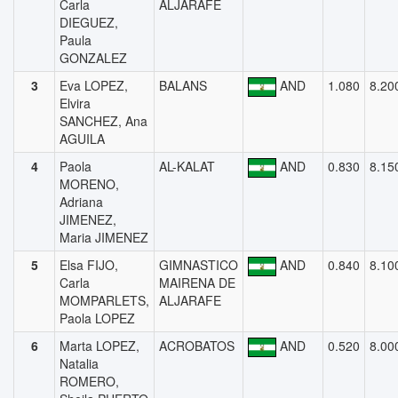
Carla
ALJARAFE
DIEGUEZ,
Paula
GONZALEZ
3
Eva LOPEZ,
BALANS
AND
1.080
8.20
Elvira
SANCHEZ, Ana
AGUILA
4
Paola
AL-KALAT
AND
0.830
8.15
MORENO,
Adriana
JIMENEZ,
Maria JIMENEZ
5
Elsa FIJO,
GIMNASTICO
AND
0.840
8.10
Carla
MAIRENA DE
MOMPARLETS,
ALJARAFE
Paola LOPEZ
6
Marta LOPEZ,
ACROBATOS
AND
0.520
8.00
Natalia
ROMERO,