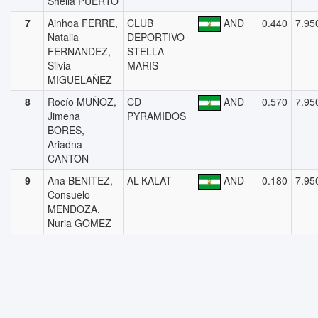
Sheila PUERTO
7
Ainhoa FERRE,
CLUB
AND
0.440
7.95
Natalia
DEPORTIVO
FERNANDEZ,
STELLA
Silvia
MARIS
MIGUELAÑEZ
8
Rocío MUÑOZ,
CD
AND
0.570
7.95
Jimena
PYRAMIDOS
BORES,
Ariadna
CANTON
9
Ana BENITEZ,
AL-KALAT
AND
0.180
7.95
Consuelo
MENDOZA,
Nuria GOMEZ