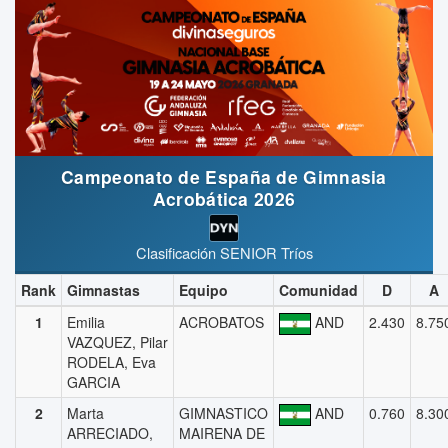
Campeonato de España de Gimnasia
Acrobática 2026
Clasificación SENIOR Tríos
Rank
Gimnastas
Equipo
Comunidad
D
A
1
Emilia
ACROBATOS
AND
2.430
8.75
VAZQUEZ, Pilar
RODELA, Eva
GARCIA
2
Marta
GIMNASTICO
AND
0.760
8.30
ARRECIADO,
MAIRENA DE