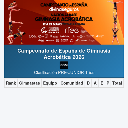
Campeonato de España de Gimnasia
Acrobática 2026
Clasificación PRE-JÚNIOR Tríos
Rank
Gimnastas
Equipo
Comunidad
D
A
E
P
Total