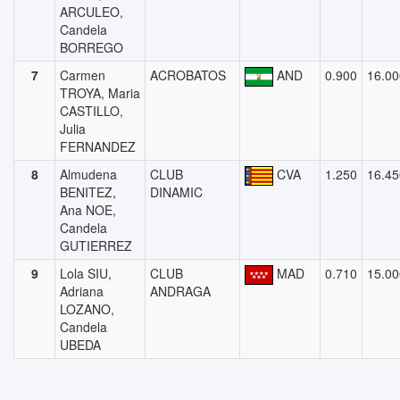
ARCULEO,
Candela
BORREGO
7
Carmen
ACROBATOS
AND
0.900
16.00
TROYA, Maria
CASTILLO,
Julia
FERNANDEZ
8
Almudena
CLUB
CVA
1.250
16.45
BENITEZ,
DINAMIC
Ana NOE,
Candela
GUTIERREZ
9
Lola SIU,
CLUB
MAD
0.710
15.00
Adriana
ANDRAGA
LOZANO,
Candela
UBEDA