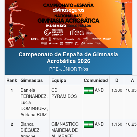
Campeonato de España de Gimnasia
Acrobática 2026
PRE-JÚNIOR Tríos
Rank
Gimnastas
Equipo
Comunidad
D
A
1
Daniela
CD
AND
1.380
16.85
FERNANDEZ,
PYRAMIDOS
Lucia
DOMINGUEZ,
Adriana RUIZ
2
Blanca
GIMNASTICO
AND
1.150
16.25
DIÉGUEZ,
MAIRENA DE
Ariadne
ALJARAFE