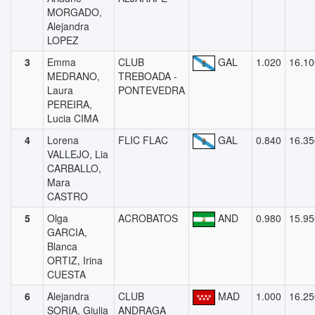
MORGADO,
Alejandra
LOPEZ
3
Emma
CLUB
GAL
1.020
16.10
MEDRANO,
TREBOADA -
Laura
PONTEVEDRA
PEREIRA,
Lucia CIMA
4
Lorena
FLIC FLAC
GAL
0.840
16.35
VALLEJO, Lia
CARBALLO,
Mara
CASTRO
5
Olga
ACROBATOS
AND
0.980
15.95
GARCIA,
Blanca
ORTIZ, Irina
CUESTA
6
Alejandra
CLUB
MAD
1.000
16.25
SORIA, Giulia
ANDRAGA