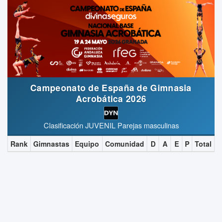
Campeonato de España de Gimnasia
Acrobática 2026
Clasificación JUVENIL Parejas masculinas
Rank
Gimnastas
Equipo
Comunidad
D
A
E
P
Total