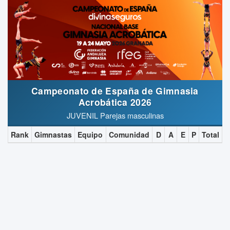
Campeonato de España de Gimnasia
Acrobática 2026
JUVENIL Parejas masculinas
Rank
Gimnastas
Equipo
Comunidad
D
A
E
P
Total