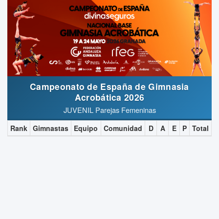
Campeonato de España de Gimnasia
Acrobática 2026
JUVENIL Parejas Femeninas
Rank
Gimnastas
Equipo
Comunidad
D
A
E
P
Total