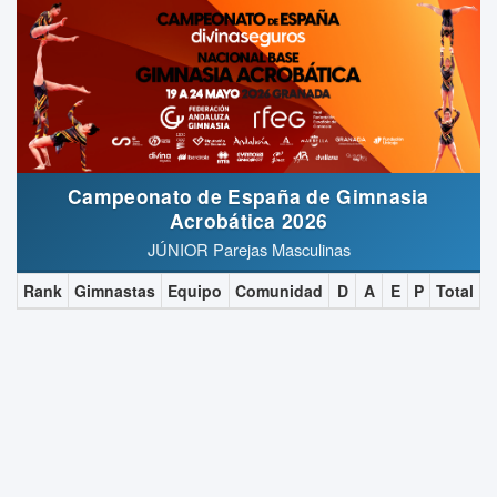
Campeonato de España de Gimnasia
Acrobática 2026
JÚNIOR Parejas Masculinas
Rank
Gimnastas
Equipo
Comunidad
D
A
E
P
Total