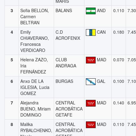
MARIS
3
Sofia BELLON,
BALANS
AND
0.110
7.3
Carmen
BELTRAN
4
Emily
C.D
CAN
0.180
7.4
CHIAVERANO,
ACROFENIX
Francesca
VERDICARO
5
Helena ZAZO,
CLUB
MAD
0.070
7.0
Iria
ANDRAGA
FERNÁNDEZ
6
Anxo DE LA
BURGAS
GAL
0.100
7.1
IGLESIA, Lucia
GOMEZ
7
Alejandra
CENTRAL
MAD
0.140
6.9
BUENO, Miriam
ACROBÁTICA
DOMINGO
GETAFE
8
Malika
CENTRAL
MAD
0.110
7.4
RYBALCHENKO,
ACROBÁTICA