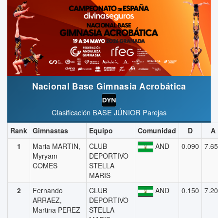
Nacional Base Gimnasia Acrobática
Clasificación BASE JÚNIOR Parejas
Rank
Gimnastas
Equipo
Comunidad
D
A
1
Maria MARTIN,
CLUB
AND
0.090
7.6
Myryam
DEPORTIVO
COMES
STELLA
MARIS
2
Fernando
CLUB
AND
0.150
7.2
ARRAEZ,
DEPORTIVO
Martina PEREZ
STELLA